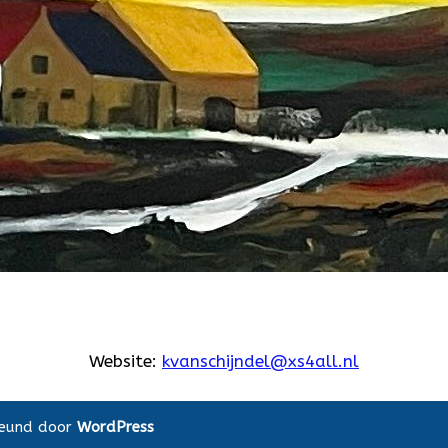
Website:
kvanschijndel@xs4all.nl
teund door
WordPress