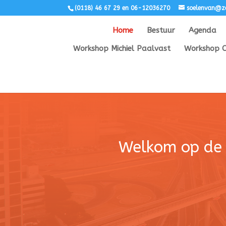
‭(0118) 46 67 29 en 06-12036270
soelenvan@ze
Home
Bestuur
Agenda
Workshop Michiel Paalvast
Workshop 
Welkom op de 