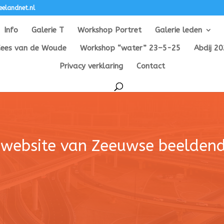
elandnet.nl
Info
Galerie T
Workshop Portret
Galerie leden
Cees van de Woude
Workshop “water” 23–5-25
Abdij 2
Privacy verklaring
Contact
website van Zeeuwse beelden